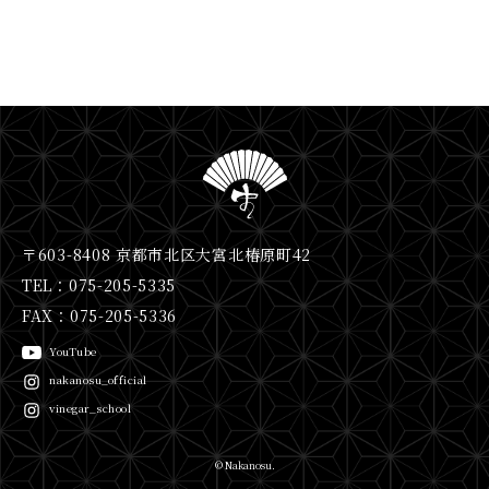
〒603-8408 京都市北区大宮北椿原町42
TEL：075-205-5335
FAX：075-205-5336
YouTube
nakanosu_official
vinegar_school
© Nakanosu.