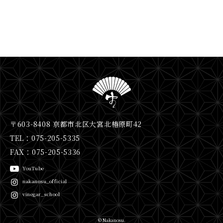
〒603-8408 京都市北区大宮北椿原町42
TEL：075-205-5335
FAX：075-205-5336
YouTube
nakanosu_official
vinegar_school
© Nakanosu.